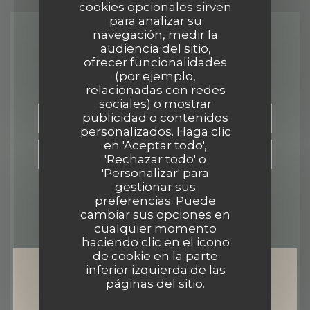
cookies opcionales sirven
para analizar su
navegación, medir la
Contacto
audiencia del sitio,
ofrecer funcionalidades
(por ejemplo,
relacionadas con redes
sociales) o mostrar
publicidad o contenidos
RESERVAR UNA MESA
personalizados. Haga clic
en 'Aceptar todo',
TAKEAWAY
'Rechazar todo' o
'Personalizar' para
gestionar sus
preferencias. Puede
cambiar sus opciones en
cualquier momento
haciendo clic en el icono
de cookie en la parte
inferior izquierda de las
Manténgase al día
*
páginas del sitio.
Suscríbase a nuestro boletín para recibir comunicaciones