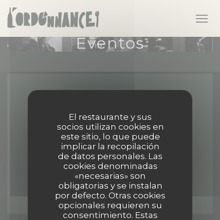
Personalización de sus opciones de cookies
Eventos
Mapa y Contacto
El restaurante y sus
socios utilizan cookies en
este sitio, lo que puede
implicar la recopilación
((abre 
44 Place de la République 14100 Lisieux
de datos personales. Las
cookies denominadas
02 31 62 61 56
«necesarias» son
obligatorias y se instalan
Facebook ((abre en una nu
Instagram ((abre en u
por defecto. Otras cookies
opcionales requieren su
consentimiento. Estas