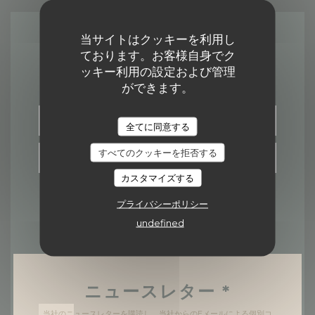
当サイトはクッキーを利用し
お問い合わせ
ております。お客様自身でク
ッキー利用の設定および管理
ができます。
予約
全てに同意する
すべてのクッキーを拒否する
取り除く
カスタマイズする
プライバシーポリシー
undefined
ニュースレター
*
当社のニュースレターを購読し、当社からのEメールによる個別コ